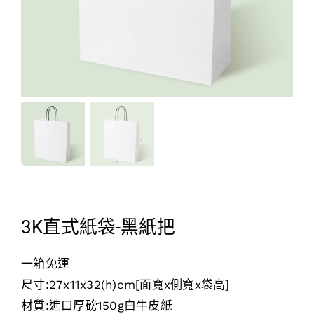
3K直式紙袋-黑紙把
一箱免運
尺寸:27x11x32(h)cm[面寬x側寬x袋高]
材質:進口厚磅150g白牛皮紙