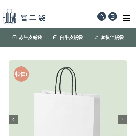
Skip
to
Tog
content
Nav
公版紙袋
赤牛皮紙袋
白牛皮紙袋
客製化紙袋
訂做印刷紙袋
特價!
材質色樣
紙袋眉角
聯絡我們