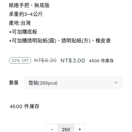
紙捲手把、無底版
承重約3~4公斤
產地:台灣
+可加購底板
+可加購透明貼紙(圓)、透明貼紙(方)、橡皮章
NT$
3.00
NT$
6.20
52% Off
4500 件庫存
原
目
始
前
價
價
數量

格：
格：
NT$6.20。
NT$3.00。
4500 件庫存
-
+