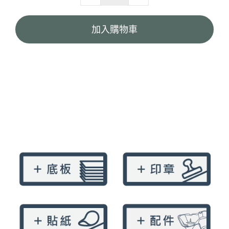
3K
直
加入購物車
式
紙
袋-
黑
紙
把
quantity