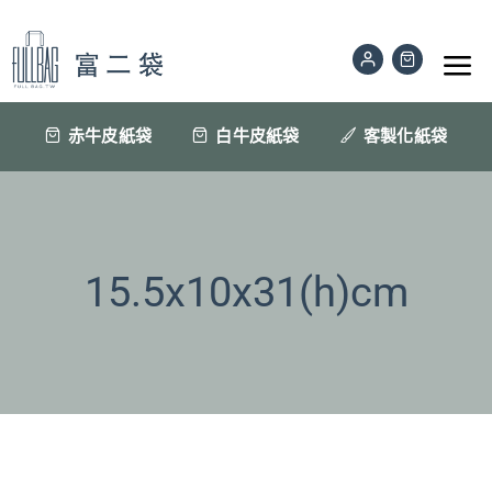
Skip
to
Tog
content
Nav
公版紙袋
赤牛皮紙袋
白牛皮紙袋
客製化紙袋
訂做印刷紙袋
材質色樣
15.5x10x31(h)cm
紙袋眉角
聯絡我們