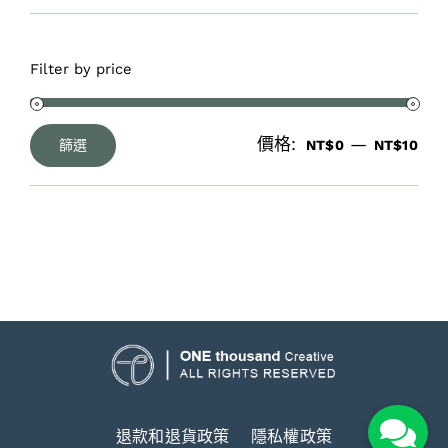
Filter by price
價格:
—
篩選
NT$0
NT$10
最
最
低
高
價
價
格
格
退款和退貨政策
隱私權政策