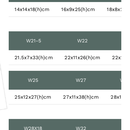
14x14x18(h)cm
16x9x25(h)cm
18x8x28(
W21-5
W22
W2
21.5x7x33(h)cm
22x11x26(h)cm
22x21x
W25
W27
W28
25x12x27(h)cm
27x11x38(h)cm
28x14x
W28X18
W32
W