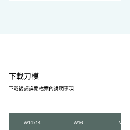
下載刀模
下載後請詳閱檔案內說明事項
W14x14
W16
W18