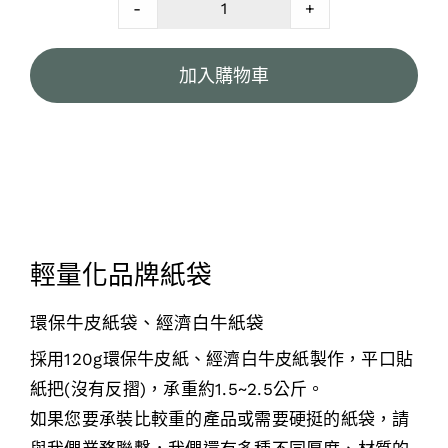
-
+
W28x18-
經
加入購物車
濟
白
牛
紙
袋
+印
刷
輕量化品牌紙袋
quantity
環保牛皮紙袋、經濟白牛紙袋
採用120g環保牛皮紙、經濟白牛皮紙製作，平口貼
紙把(沒有反摺)，承重約1.5~2.5公斤。
如果您要承裝比較重的產品或需要硬挺的紙袋，請