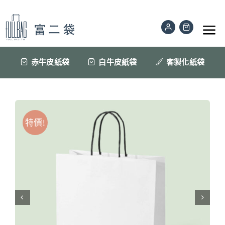
Skip
to
Tog
content
Nav
公版紙袋
赤牛皮紙袋
白牛皮紙袋
客製化紙袋
訂做印刷紙袋
特價!
材質色樣
紙袋眉角
聯絡我們