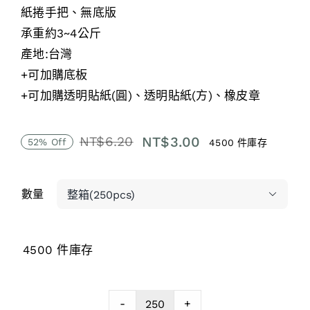
紙捲手把、無底版
承重約3~4公斤
產地:台灣
+可加購底板
+可加購透明貼紙(圓)、透明貼紙(方)、橡皮章
NT$
3.00
NT$
6.20
52% Off
4500 件庫存
原
目
始
前
價
價
數量

格：
格：
NT$6.20。
NT$3.00。
4500 件庫存
-
+