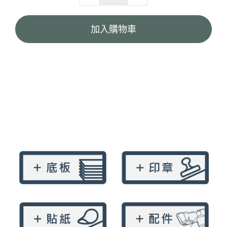
3K
直
加入購物車
式
紙
袋-
黑
紙
把
quantity