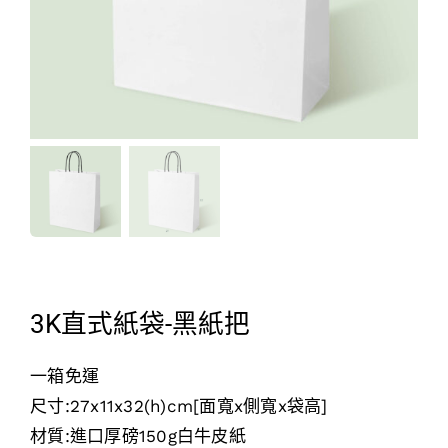
3K直式紙袋-黑紙把
一箱免運
尺寸:27x11x32(h)cm[面寬x側寬x袋高]
材質:進口厚磅150g白牛皮紙