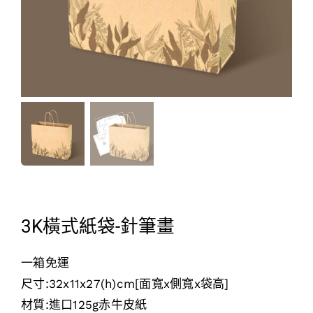
3K橫式紙袋-針筆畫
一箱免運
尺寸:32x11x27(h)cm[面寬x側寬x袋高]
材質:進口125g赤牛皮紙