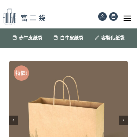
Skip
to
Tog
content
Nav
公版紙袋
赤牛皮紙袋
白牛皮紙袋
客製化紙袋
訂做印刷紙袋
特價!
材質色樣
紙袋眉角
聯絡我們