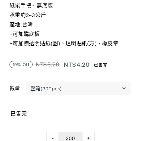
紙捲手把、無底版
承重約2~3公斤
產地:台灣
+可加購底板
+可加購透明貼紙(圓)、透明貼紙(方)、橡皮章
NT$
4.20
NT$
5.20
19% Off
已售完
原
目
始
前
價
價
數量

格：
格：
NT$5.20。
NT$4.20。
已售完
-
+