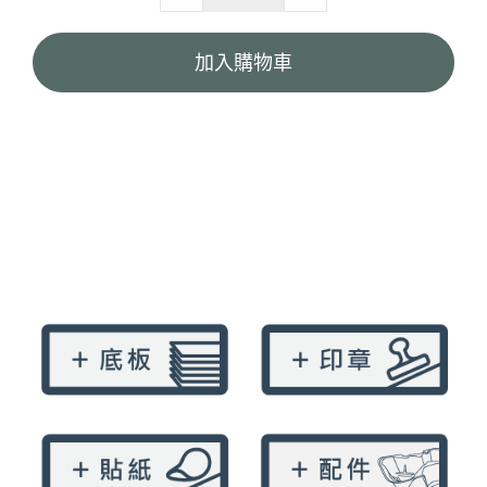
3K
橫
加入購物車
式
紙
袋-
針
筆
畫
quantity