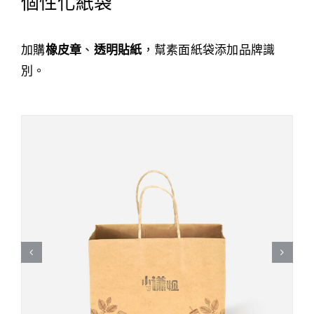
個性化紙袋
加購
橡皮章
、
透明貼紙
，幫素面紙袋添加品牌識
別。