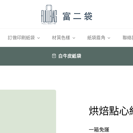
訂做印刷紙袋
材質色樣
紙袋眉角
聯絡
白牛皮紙袋
烘焙點心
一箱免運