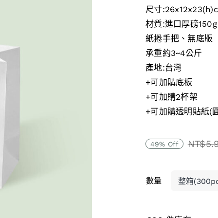
尺寸:26x12x23(
材質:進口厚磅150
紙捲手把、無底版
承重約3~4公斤
產地:台灣
+可加購底板
+可加購2杯架
+可加購透明貼紙(
NT$
5.
49% Off
原
目
始
前
價
價
數量
格：
格：
NT$5
NT$3