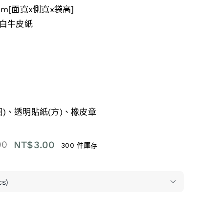
h)cm[面寬x側寬x袋高]
g白牛皮紙
圓)、透明貼紙(方)、橡皮章
NT$
3.00
90
300 件庫存

.90。
.00。