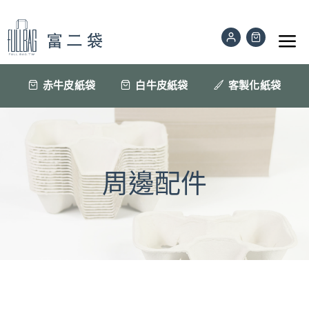
Skip
to
Tog
content
Nav
公版紙袋
赤牛皮紙袋
白牛皮紙袋
客製化紙袋
訂做印刷紙袋
材質色樣
周邊配件
紙袋眉角
聯絡我們